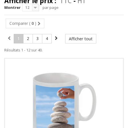
Afficher le prix :
TTC
-
HT
Montrer
par page
12
Comparer (
0
)
1
2
3
4
Afficher tout
Résultats 1 - 12 sur 40.