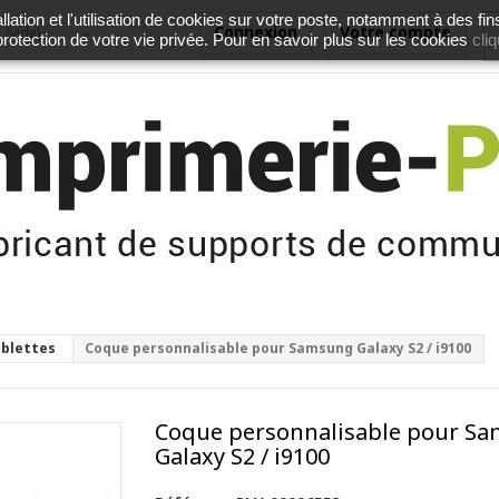
lation et l'utilisation de cookies sur votre poste, notamment à des fin
Connexion
Votre compte
(vide)
cliq
 protection de votre vie privée. Pour en savoir plus sur les cookies
ablettes
Coque personnalisable pour Samsung Galaxy S2 / i9100
Coque personnalisable pour S
Galaxy S2 / i9100