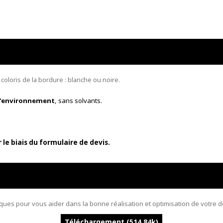
oloris de la bordure : blanche ou noire.
l'environnement
, sans solvants.
le biais du formulaire de devis.
ques pour vous aider dans la bonne réalisation et optimisation de votre 
Téléchargement (514.84k)