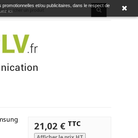
s promotionnelles et/ou publicitaires, dans le respect de
uez ici
amsung
TTC
21,02 €
Afficher le prix HT