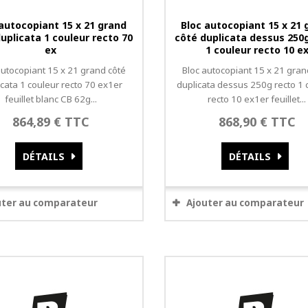
 autocopiant 15 x 21 grand
Bloc autocopiant 15 x 21 
uplicata 1 couleur recto 70
côté duplicata dessus 250
ex
1 couleur recto 10 e
autocopiant 15 x 21 grand côté
Bloc autocopiant 15 x 21 gran
icata 1 couleur recto 70 ex1er
duplicata dessus 250g recto 1 
feuillet blanc CB 62g...
recto 10 ex1er feuillet...
864,89 € TTC
868,90 € TTC
DÉTAILS
DÉTAILS
uter au comparateur
Ajouter au comparateur