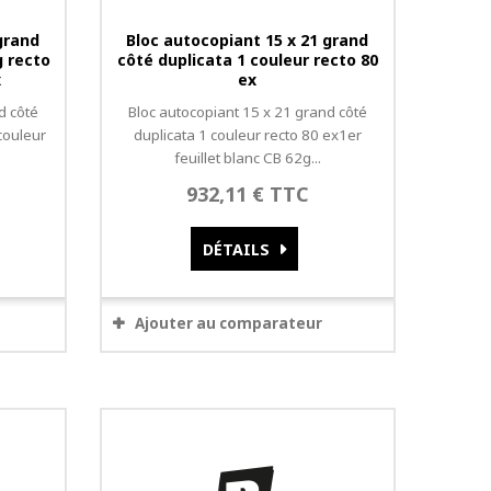
grand
Bloc autocopiant 15 x 21 grand
g recto
côté duplicata 1 couleur recto 80
x
ex
d côté
Bloc autocopiant 15 x 21 grand côté
couleur
duplicata 1 couleur recto 80 ex1er
feuillet blanc CB 62g...
932,11 € TTC
DÉTAILS
Ajouter au comparateur