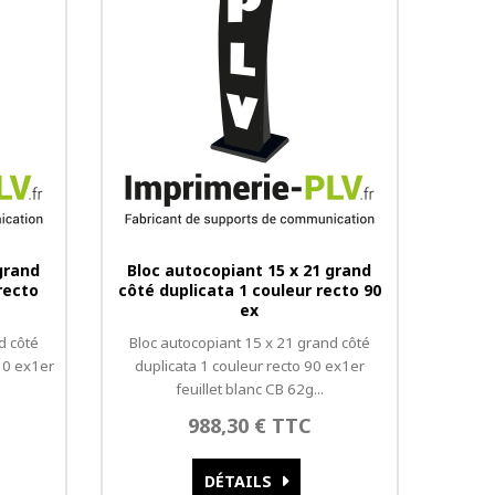
grand
Bloc autocopiant 15 x 21 grand
recto
côté duplicata 1 couleur recto 90
ex
d côté
Bloc autocopiant 15 x 21 grand côté
10 ex1er
duplicata 1 couleur recto 90 ex1er
feuillet blanc CB 62g...
988,30 € TTC
DÉTAILS