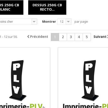
US 250G CB
DESSUS 250G CB
BLANC
RECTO...
Montrer
par page
oins cher
12
1 - 12 sur 56.
Précédent
Suivant
1
2
3
4
5