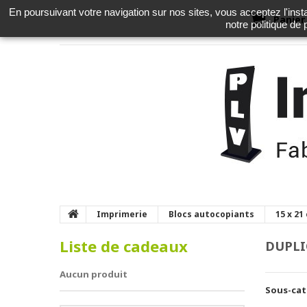
En poursuivant votre navigation sur nos sites, vous acceptez l'instal
Panier
notre politique de
Imprimerie
Blocs autocopiants
15 x 21
Liste de cadeaux
DUPL
Aucun produit
Sous-cat