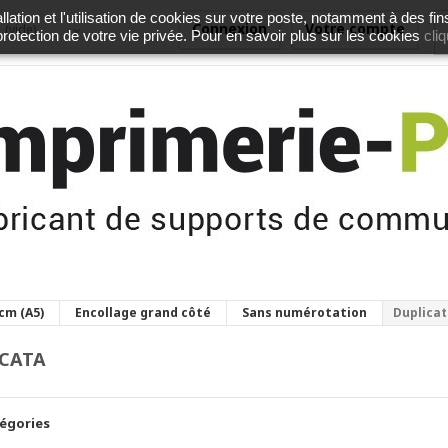
lation et l'utilisation de cookies sur votre poste, notamment à des fin
Connexion
Votre compte
(vide)
cliq
 protection de votre vie privée. Pour en savoir plus sur les cookies
 cm (A5)
Encollage grand côté
Sans numérotation
Duplica
ICATA
égories