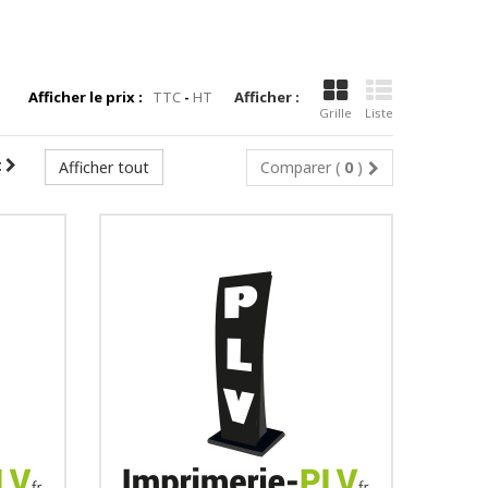
Afficher le prix :
TTC
-
HT
Afficher :
Grille
Liste
t
Afficher tout
Comparer (
0
)