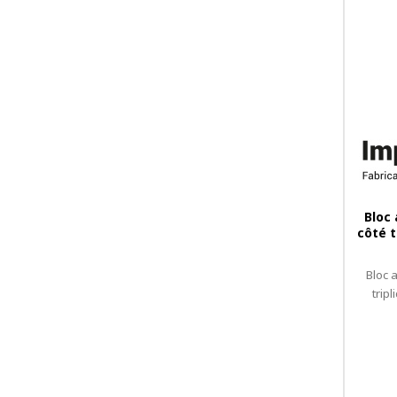
Bloc
côté t
Bloc 
trip