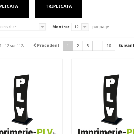
PLICATA
TRIPLICATA
Montrer
par page
oins cher
12
1 - 12 sur 112.
Précédent
Suivan
1
2
3
...
10