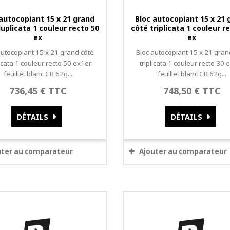
 autocopiant 15 x 21 grand
Bloc autocopiant 15 x 21 
uplicata 1 couleur recto 50
côté triplicata 1 couleur r
ex
ex
autocopiant 15 x 21 grand côté
Bloc autocopiant 15 x 21 gran
icata 1 couleur recto 50 ex1er
triplicata 1 couleur recto 30 
feuillet blanc CB 62g...
feuillet blanc CB 62g...
736,45 € TTC
748,50 € TTC
DÉTAILS
DÉTAILS
uter au comparateur
Ajouter au comparateur