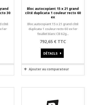
grand
Bloc autocopiant 15 x 21 grand
ecto 30
côté duplicata 1 couleur recto 60
ex
d côté
Bloc autocopiant 15 x 21 grand côté
ex1er
duplicata 1 couleur recto 60 ex1er
feuillet blanc CB 62g...
792,65 € TTC
DÉTAILS
Ajouter au comparateur