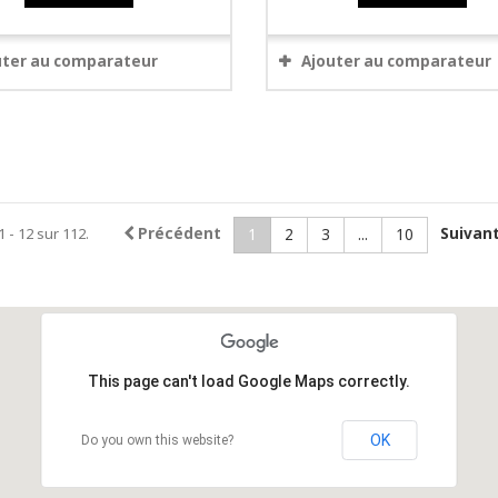
uter au comparateur
Ajouter au comparateur
1 - 12 sur 112.
Précédent
Suivan
1
2
3
...
10
This page can't load Google Maps correctly.
OK
Do you own this website?