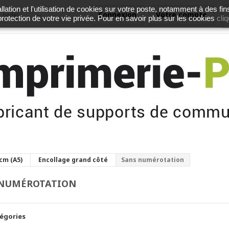
lation et l'utilisation de cookies sur votre poste, notamment à des fin
Connexion
Votre compte
(vide)
cliq
 protection de votre vie privée. Pour en savoir plus sur les cookies
 cm (A5)
Encollage grand côté
Sans numérotation
 NUMÉROTATION
égories