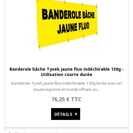
Banderole bâche Tyvek jaune fluo indéchirable 130g -
Utilisation courte durée
Banderole Tyvek jaune fluo indéchirable 130g livrée avec un
visuel imprimé et monté offrant un...
76,25 € TTC
DÉTAILS