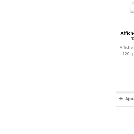
Affich
1
Affiche
120 g
Ajo