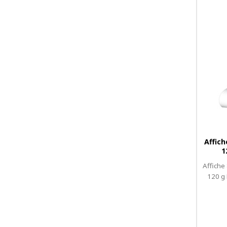
Affich
1
Affiche
120 g