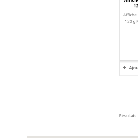
Affich
12
Affiche
120 g 
Ajo
Résultats 