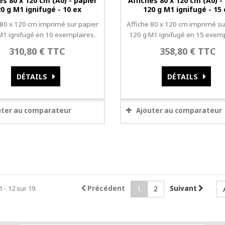
es 80 x 120 cm (A0) - papier
Affiches 80 x 120 cm (A0) -
0 g M1 ignifugé - 10 ex
120 g M1 ignifugé - 15
 80 x 120 cm imprimé sur papier
Affiche 80 x 120 cm imprimé su
M1 ignifugé en 10 exemplaires.
120 g M1 ignifugé en 15 exemp
310,80 € TTC
358,80 € TTC
DÉTAILS
DÉTAILS
uter au comparateur
Ajouter au comparateur
1 - 12 sur 19.
Précédent
Suivant
1
2