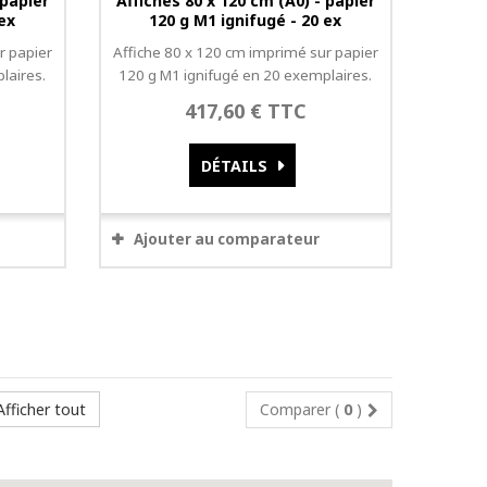
 papier
Affiches 80 x 120 cm (A0) - papier
 ex
120 g M1 ignifugé - 20 ex
r papier
Affiche 80 x 120 cm imprimé sur papier
laires.
120 g M1 ignifugé en 20 exemplaires.
417,60 € TTC
DÉTAILS
Ajouter au comparateur
Afficher tout
Comparer (
0
)