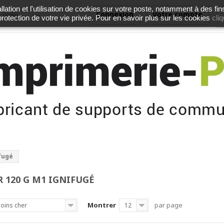
lation et l'utilisation de cookies sur votre poste, notamment à des fin
Connexion
Votre compte
(vide)
cliq
 protection de votre vie privée. Pour en savoir plus sur les cookies
ifugé
R 120 G M1 IGNIFUGÉ
Montrer
par page
oins cher
12