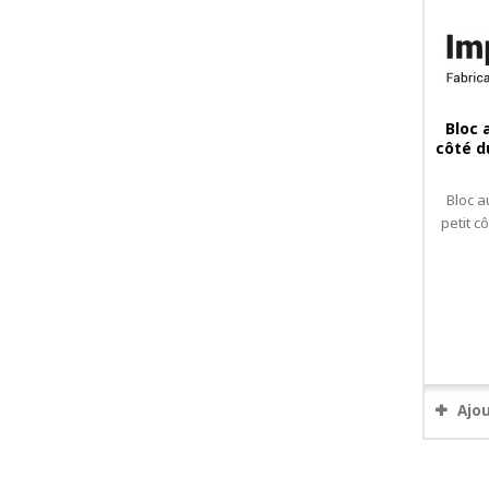
Bloc 
côté d
Bloc a
petit c
Ajo