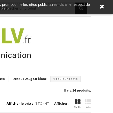
s promotionnelles et/ou publicitaires, dans le respect de
uez ici
ata
Dessus 250g CB blanc
1 couleur recto
Il y a 14 produits.
Afficher le prix :
TTC
-
HT
Afficher :
Grille
Liste