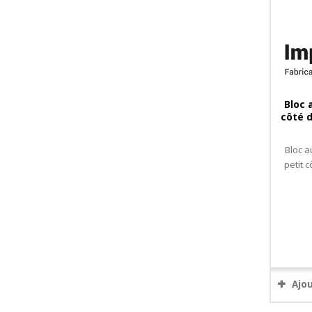
Bloc 
côté d
Bloc a
petit 
Ajo