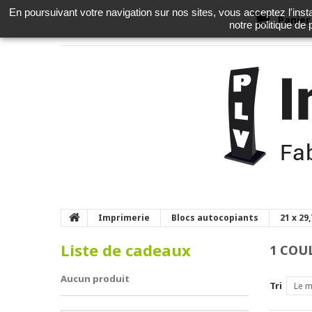
En poursuivant votre navigation sur nos sites, vous acceptez l'instal
Panier
notre politique de
Imprimerie
Blocs autocopiants
21 x 29
Liste de cadeaux
1 COU
Aucun produit
Tri
Le m