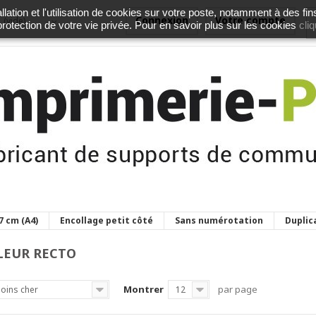
lation et l'utilisation de cookies sur votre poste, notamment à des fin
Connexion
Votre compte
(vide)
cliq
 protection de votre vie privée. Pour en savoir plus sur les cookies
,7 cm (A4)
Encollage petit côté
Sans numérotation
Duplic
LEUR RECTO
Montrer
par page
oins cher
12