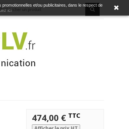
s promotionnelles et/ou publicitaires, dans le respect de
uez ici
TTC
474,00 €
Afficher le prix HT