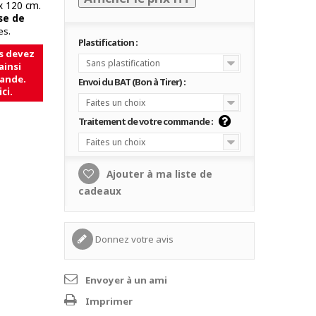
x 120 cm
.
se de
es.
Plastification :
s devez
Sans plastification
ainsi
ande.
Envoi du BAT (Bon à Tirer) :
ici
.
Faites un choix
Traitement de votre commande :
Faites un choix
Ajouter à ma liste de
cadeaux
Donnez votre avis
Envoyer à un ami
Imprimer