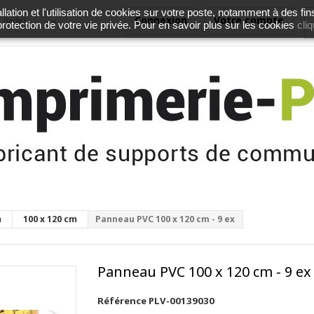
lation et l'utilisation de cookies sur votre poste, notamment à des fin
Connexion
Votre compte
(vide)
cliq
 protection de votre vie privée. Pour en savoir plus sur les cookies
m
100 x 120 cm
Panneau PVC 100 x 120 cm - 9 ex
Panneau PVC 100 x 120 cm - 9 ex
Référence
PLV-00139030